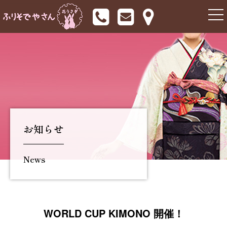
togg
nav
お知らせ
News
WORLD CUP KIMONO 開催！