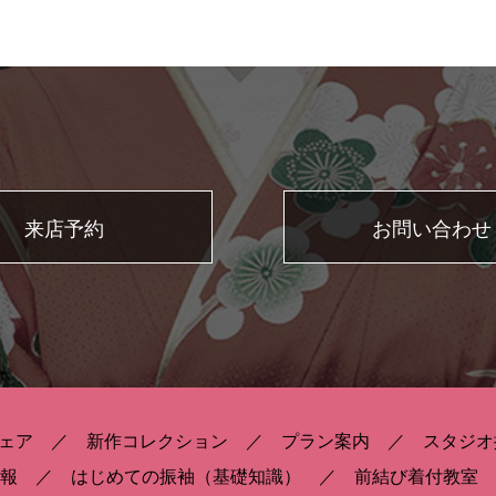
来店予約
お問い合わせ
ェア
新作コレクション
プラン案内
スタジオ
報
はじめての振袖（基礎知識）
前結び着付教室